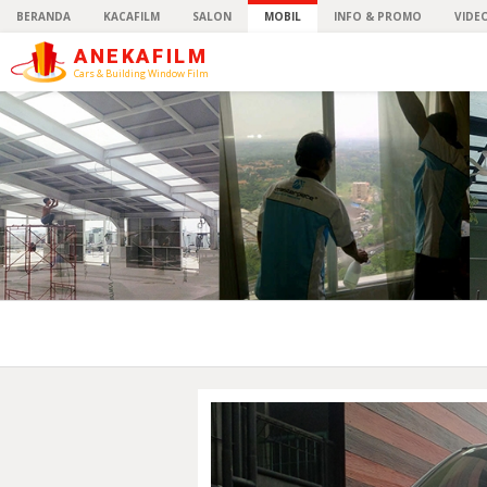
BERANDA
KACAFILM
SALON
MOBIL
INFO & PROMO
VIDE
ANEKAFILM
Cars & Building Window Film