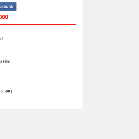
000
AT
a Film.
8 588 )