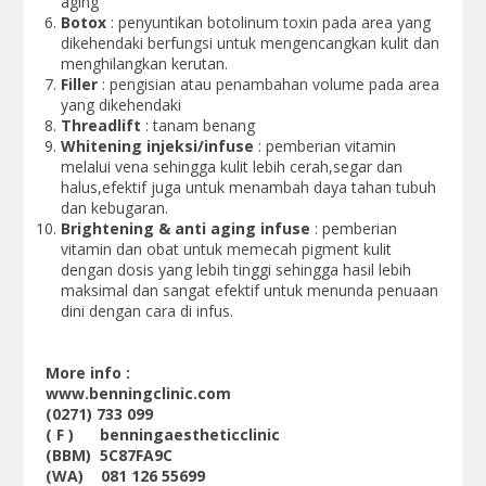
aging
Botox
: penyuntikan botolinum toxin pada area yang
dikehendaki berfungsi untuk mengencangkan kulit dan
menghilangkan kerutan.
Filler
: pengisian atau penambahan volume pada area
yang dikehendaki
Threadlift
: tanam benang
Whitening injeksi/infuse
: pemberian vitamin
melalui vena sehingga kulit lebih cerah,segar dan
halus,efektif juga untuk menambah daya tahan tubuh
dan kebugaran.
Brightening & anti aging infuse
: pemberian
vitamin dan obat untuk memecah pigment kulit
dengan dosis yang lebih tinggi sehingga hasil lebih
maksimal dan sangat efektif untuk menunda penuaan
dini dengan cara di infus.
More info :
www.benningclinic.com
(0271) 733 099
( F ) benningaestheticclinic
(BBM) 5C87FA9C
(WA) 081 126 55699