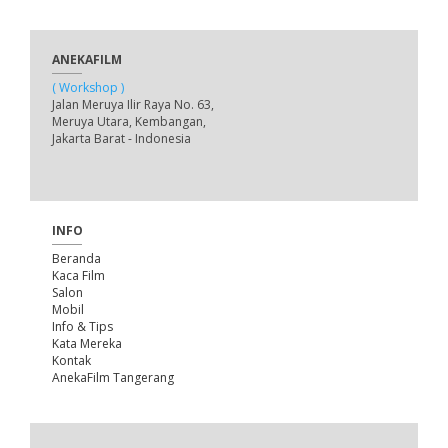
ANEKAFILM
( Workshop )
Jalan Meruya Ilir Raya No. 63,
Meruya Utara, Kembangan,
Jakarta Barat - Indonesia
INFO
Beranda
Kaca Film
Salon
Mobil
Info & Tips
Kata Mereka
Kontak
AnekaFilm Tangerang