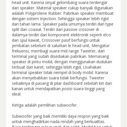
head unit. Karena sinyal gelombang suara terdengar
dari speaker. Material speaker cukup banyak digunakan
adalah Polyprolene Rubber. Pabrikan speaker membuat
dengan sistem Injection. Sehingga speaker lebih rigid
dan tahan lama. Speaker pada umumya terdiri dari type
split dan coaxial. Terdiri dari passive crosover di
dalamya terdiri dari komponent elektronik seperti elco
dan spul kawat, Crossover pasif berfungsi untuk
jembatan sebelum di salurkan le head unit, Mengatur
frekuensi, membagi suara mid range Tweeter, dari
terminal yang sudah disediakan pabrikan. Memasang
speaker di pintu mobil, dengan menggunakan dudukan
terbuat dari karet, sehingga lebih rigid, Usahakan
terminal speaker tidak nempel di body mobil. Karena
akan menyebabkan suara tidak berfungsi. Tweeter
sebaiknya di pasang di pilar dashboard sebelah kiri dan
kanan untuk mendapatkan posisi suara tinggi yang
ideal.
Ketiga adalah pemilihan subwoofer.
Subwoofer yang baik memiliki daya respon yang baik
untuk menghadirkan nada rendah yang berkualitas.
Bass terdengar cukup enak dan solid. Model box untuk